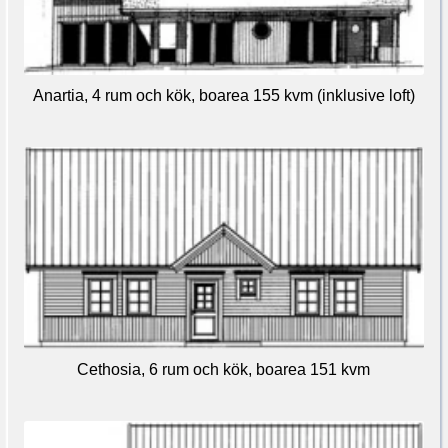
Anartia, 4 rum och kök, boarea 155 kvm (inklusive loft)
Cethosia, 6 rum och kök, boarea 151 kvm