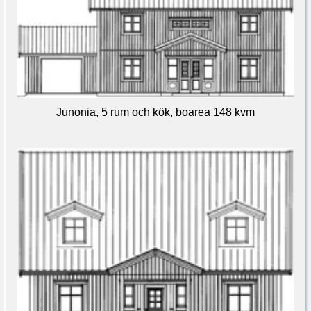
Junonia, 5 rum och kök, boarea 148 kvm