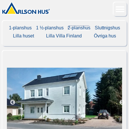
1-planshus
1 ½-planshus
2-planshus
Sluttnigshus
Lilla huset
Lilla Villa Finland
Övriga hus