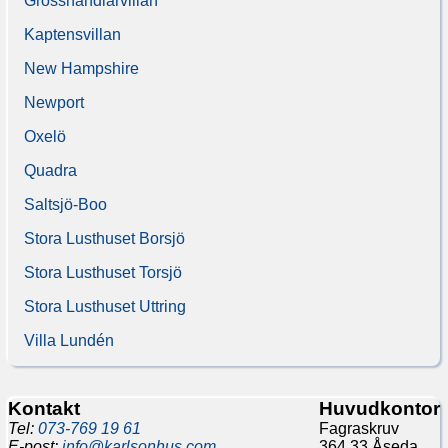
Grosshandlarvillan
Kaptensvillan
New Hampshire
Newport
Oxelö
Quadra
Saltsjö-Boo
Stora Lusthuset Borsjö
Stora Lusthuset Torsjö
Stora Lusthuset Uttring
Villa Lundén
Kontakt
Huvudkontor
Tel:
073-769 19 61
Fagraskruv
E-post:
info@karlsonhus.com
364 33 Åseda