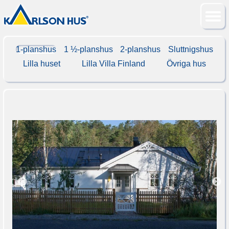
1-planshus
1 ½-planshus
2-planshus
Sluttnigshus
Lilla huset
Lilla Villa Finland
Övriga hus