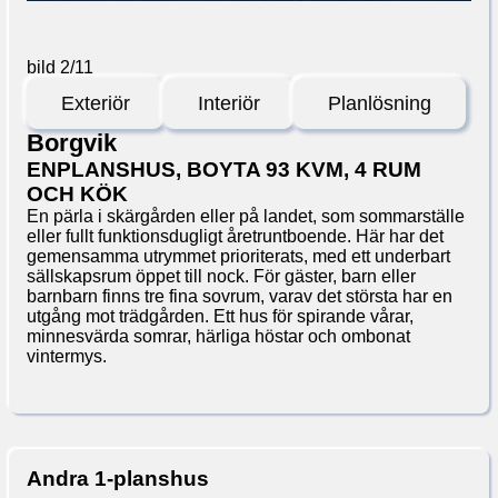
bild 2
/
11
Exteriör
Interiör
Planlösning
Borgvik
ENPLANSHUS, BOYTA 93 KVM, 4 RUM
OCH KÖK
En pärla i skärgården eller på landet, som sommarställe
eller fullt funktionsdugligt åretruntboende. Här har det
gemensamma utrymmet prioriterats, med ett underbart
sällskapsrum öppet till nock. För gäster, barn eller
barnbarn finns tre fina sovrum, varav det största har en
utgång mot trädgården. Ett hus för spirande vårar,
minnesvärda somrar, härliga höstar och ombonat
vintermys.
Andra 1-planshus