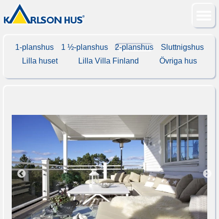
1-planshus
1 ½-planshus
2-planshus
Sluttnigshus
Lilla huset
Lilla Villa Finland
Övriga hus