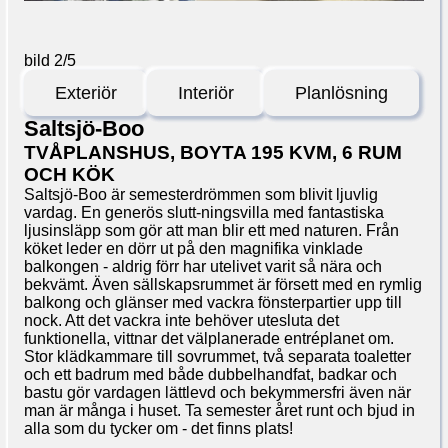
bild 2
/
5
Exteriör
Interiör
Planlösning
Saltsjö-Boo
TVÅPLANSHUS, BOYTA 195 KVM, 6 RUM
OCH KÖK
Saltsjö-Boo är semesterdrömmen som blivit ljuvlig
vardag. En generös slutt-ningsvilla med fantastiska
ljusinsläpp som gör att man blir ett med naturen. Från
köket leder en dörr ut på den magnifika vinklade
balkongen - aldrig förr har utelivet varit så nära och
bekvämt. Även sällskapsrummet är försett med en rymlig
balkong och glänser med vackra fönsterpartier upp till
nock. Att det vackra inte behöver utesluta det
funktionella, vittnar det välplanerade entréplanet om.
Stor klädkammare till sovrummet, två separata toaletter
och ett badrum med både dubbelhandfat, badkar och
bastu gör vardagen lättlevd och bekymmersfri även när
man är många i huset. Ta semester året runt och bjud in
alla som du tycker om - det finns plats!