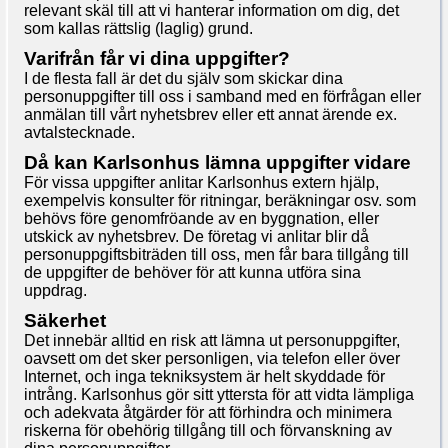
relevant skäl till att vi hanterar information om dig, det
som kallas rättslig (laglig) grund.
Varifrån får vi dina uppgifter?
I de flesta fall är det du själv som skickar dina
personuppgifter till oss i samband med en förfrågan eller
anmälan till vårt nyhetsbrev eller ett annat ärende ex.
avtalstecknade.
Då kan Karlsonhus lämna uppgifter vidare
För vissa uppgifter anlitar Karlsonhus extern hjälp,
exempelvis konsulter för ritningar, beräkningar osv. som
behövs före genomfröande av en byggnation, eller
utskick av nyhetsbrev. De företag vi anlitar blir då
personuppgiftsbiträden till oss, men får bara tillgång till
de uppgifter de behöver för att kunna utföra sina
uppdrag.
Säkerhet
Det innebär alltid en risk att lämna ut personuppgifter,
oavsett om det sker personligen, via telefon eller över
Internet, och inga tekniksystem är helt skyddade för
intrång. Karlsonhus gör sitt yttersta för att vidta lämpliga
och adekvata åtgärder för att förhindra och minimera
riskerna för obehörig tillgång till och förvanskning av