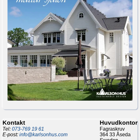
Kontakt
Huvudkontor
Tel:
073-769 19 61
Fagraskruv
E-post:
info@karlsonhus.com
364 33 Åseda